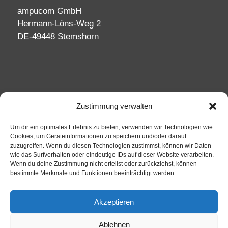
ampucom GmbH
Hermann-Löns-Weg 2
DE-49448 Stemshorn
Tel.:
+49 (0) 54 43 92 99 37
Zustimmung verwalten
Fax: +49 (0) 54 43 92 99 39
Um dir ein optimales Erlebnis zu bieten, verwenden wir Technologien wie
webmaster@ampucom.de
Cookies, um Geräteinformationen zu speichern und/oder darauf
zuzugreifen. Wenn du diesen Technologien zustimmst, können wir Daten
wie das Surfverhalten oder eindeutige IDs auf dieser Website verarbeiten.
Wenn du deine Zustimmung nicht erteilst oder zurückziehst, können
bestimmte Merkmale und Funktionen beeinträchtigt werden.
>> IMPRESSUM
Akzeptieren
>> DATENSCHUTZ
>> COOKIE-RICHTLINIE
Ablehnen