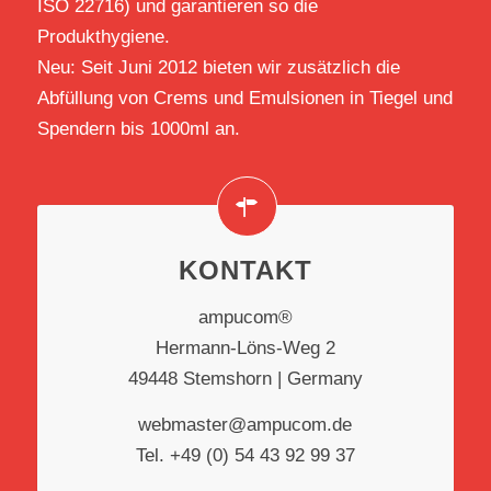
ISO 22716) und garantieren so die
Produkthygiene.
Neu: Seit Juni 2012 bieten wir zusätzlich die
Abfüllung von Crems und Emulsionen in Tiegel und
Spendern bis 1000ml an.
KONTAKT
ampucom®
Hermann-Löns-Weg 2
49448 Stemshorn | Germany
webmaster@ampucom.de
Tel. +49 (0) 54 43 92 99 37